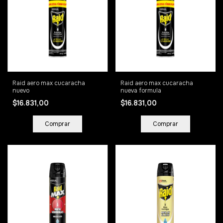
Raid aero max cucaracha
Raid aero max cucaracha
nuevo
nueva formula
$16.831,00
$16.831,00