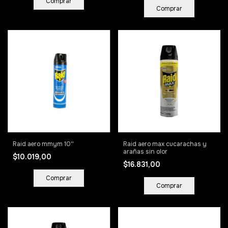
Raid aero mmym 10''
Raid aero max cucarachas y
arañas sin olor
$10.019,00
$16.831,00