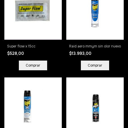
Super flow x 15cc
Raid aero mmym sin olor nuevo
$528,00
$13.993,00