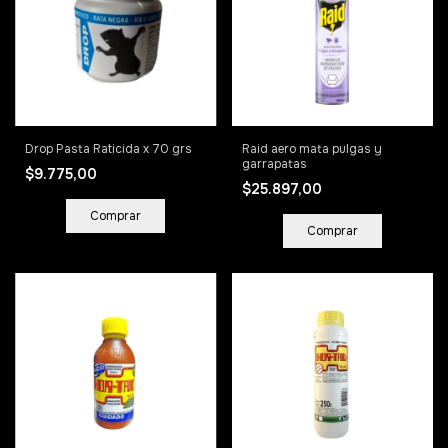
Drop Pasta Raticida x 70 grs
Raid aero mata pulgas y
garrapatas
$9.775,00
$25.897,00