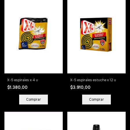
X-5 espirales estuche x 12 u
X-5 espirales x 4 u
$3.910,00
$1.380,00