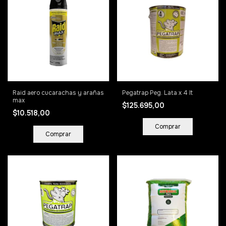
Raid aero cucarachas y arañas
Pegatrap Peg. Lata x 4 lt
max
$125.695,00
$10.518,00