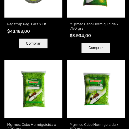
Pegatrap Peg. Lata x 1 lt
Myrmec Cebo Hormiguicida x
750 grs
$43.183,00
$8.934,00
Myrmec Cebo Hormiguicida x
Myrmec Cebo Hormiguicida x
200 grs
100 grs