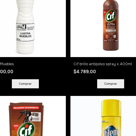
 Muebles
Cif brillo antipolvo spray x 400ml
900,00
$4.789,00
Comprar