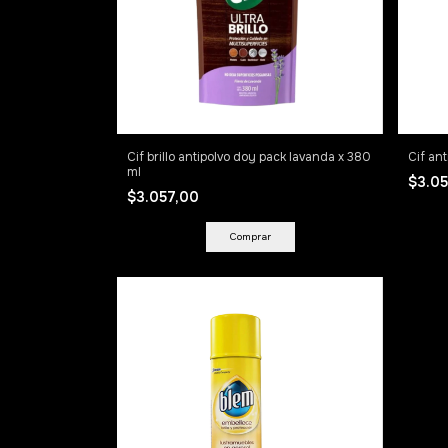
Cif brillo antipolvo doy pack lavanda x 380
Cif an
ml
$3.0
$3.057,00