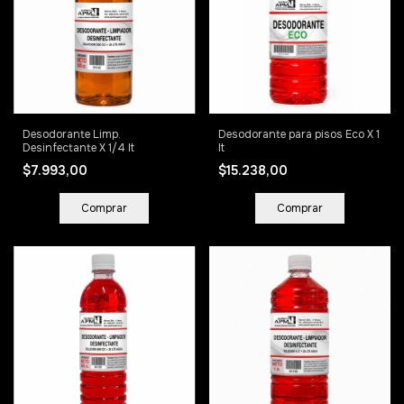
Desodorante Limp.
Desodorante para pisos Eco X 1
Desinfectante X 1/4 lt
lt
$7.993,00
$15.238,00
Comprar