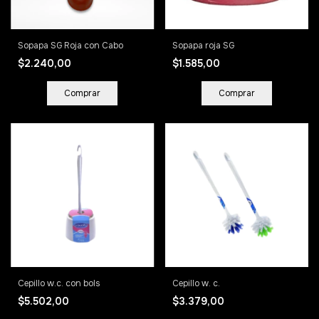
Sopapa SG Roja con Cabo
Sopapa roja SG
$2.240,00
$1.585,00
Cepillo w.c. con bols
Cepillo w. c.
$5.502,00
$3.379,00