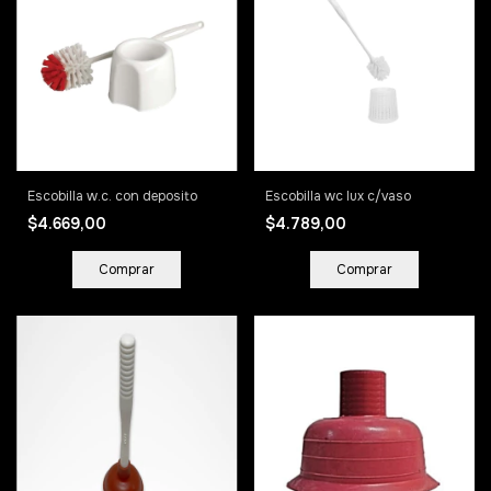
Escobilla w.c. con deposito
Escobilla wc lux c/vaso
$4.669,00
$4.789,00