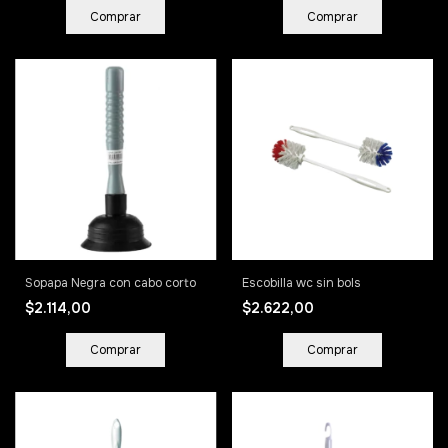
Sopapa Negra con cabo corto
Escobilla wc sin bols
$2.114,00
$2.622,00